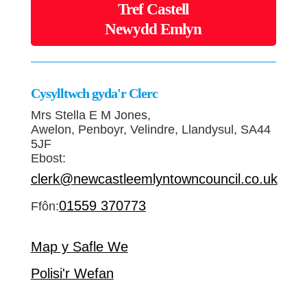
Tref Castell
Newydd Emlyn
Cysylltwch gyda'r Clerc
Mrs Stella E M Jones,
Awelon, Penboyr, Velindre, Llandysul, SA44
5JF
Ebost:
clerk@newcastleemlyntowncouncil.co.uk
01559 370773
Ffôn:
Map y Safle We
Polisi'r Wefan