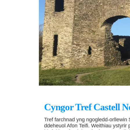
Cyngor Tref Castell 
Tref farchnad yng ngogledd-orllewin S
ddeheuol Afon Teifi. Weithiau ystyrir