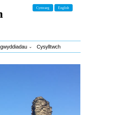
Cymraeg
English
n
igwyddiadau
Cysylltwch