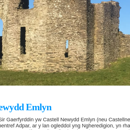
Newydd Emlyn
ir Gaerfyrddin yw Castell Newydd Emlyn (neu Castellnewi fe
 pentref Adpar, ar y lan ogleddol yng Ngheredigion, yn rh