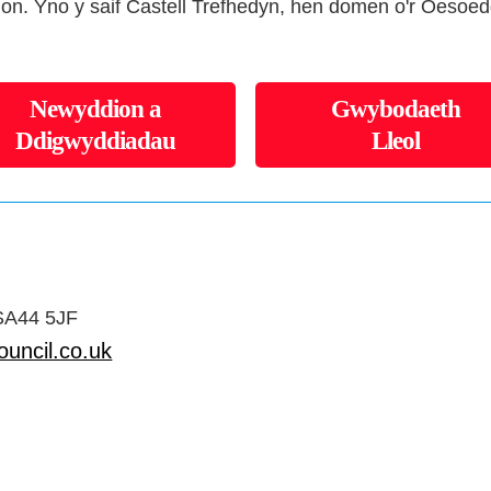
gion. Yno y saif Castell Trefhedyn, hen domen o'r Oesoed
Newyddion a
Gwybodaeth
Ddigwyddiadau
Lleol
 SA44 5JF
uncil.co.uk