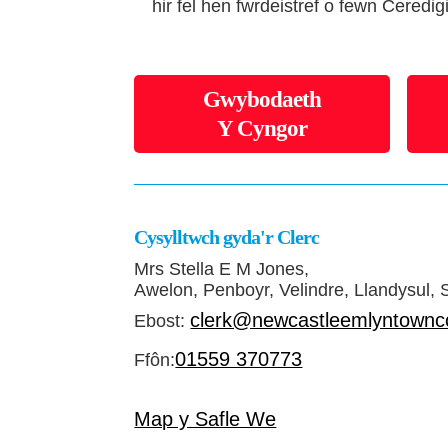
hir fel hen fwrdeistref o fewn Ceredi
Gwybodaeth
Y Cyngor
Cysylltwch gyda'r Clerc
Mrs Stella E M Jones,
Awelon, Penboyr, Velindre, Llandysul,
clerk@newcastleemlyntownco
Ebost:
01559 370773
Ffôn:
Map y Safle We