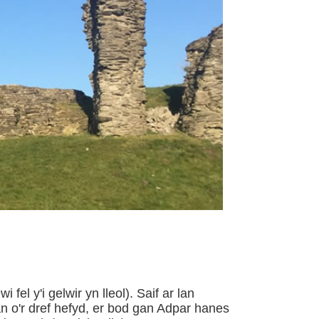
l y'i gelwir yn lleol). Saif ar lan
an o'r dref hefyd, er bod gan Adpar hanes