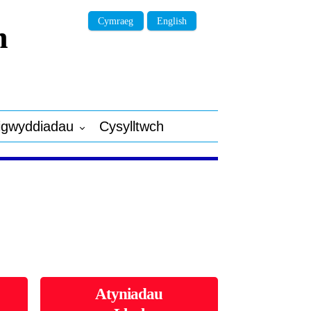
Cymraeg
English
n
igwyddiadau
Cysylltwch
Atyniadau