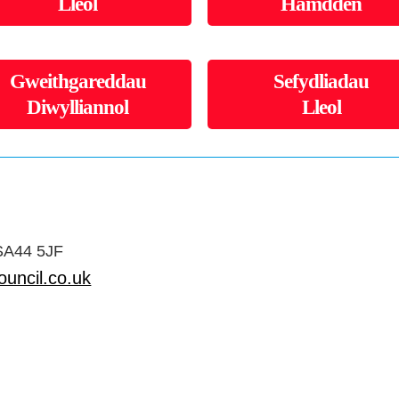
Lleol
Hamdden
Gweithgareddau
Sefydliadau
Diwylliannol
Lleol
 SA44 5JF
uncil.co.uk