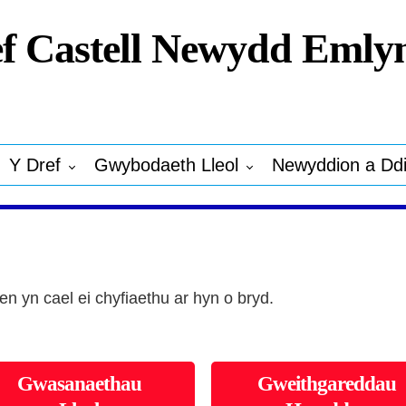
f Castell Newydd Emly
Y Dref
Gwybodaeth Lleol
Newyddion a Dd
 yn cael ei chyfiaethu ar hyn o bryd.
Gwasanaethau
Gweithgareddau