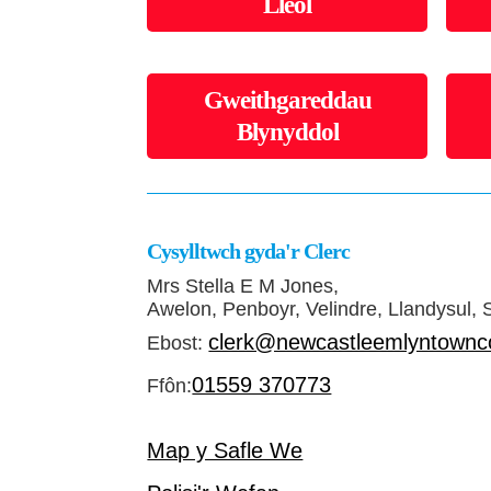
Lleol
Gweithgareddau
Blynyddol
Cysylltwch gyda'r Clerc
Mrs Stella E M Jones,
Awelon, Penboyr, Velindre, Llandysul,
clerk@newcastleemlyntownco
Ebost:
01559 370773
Ffôn:
Map y Safle We