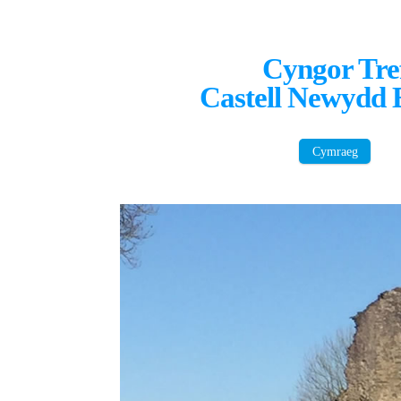
Cyngor Tre
Castell Newydd
Cymraeg