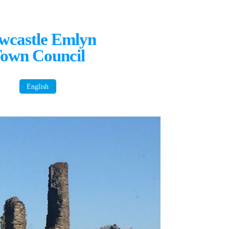
wcastle Emlyn
own Council
English